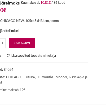
Kuumakse al.
10.81
€
/ 36 kuud
00
€
CHICAGO NEW, 105x45xH84cm, tamm
äreltellimisel
LISA KORVI
e
Lisa soovitud toodete nimekirja
od:
84024
iad:
CHICAGO
,
Elutuba
,
Kummutid
,
Mööbel
,
Riidekapid ja
d
mine maksab 12€