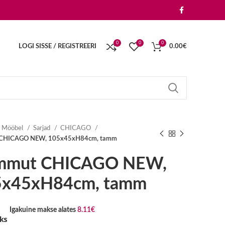
0
0
0
LOGI SISSE / REGISTREERI
0.00
€
Mööbel
Sarjad
CHICAGO
CHICAGO NEW, 105x45xH84cm, tamm
mmut CHICAGO NEW,
5x45xH84cm, tamm
Igakuine makse alates
8.11
€