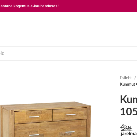
 aastane kogemus e-kaubanduses!
Esileht
Kummut 
Ku
10