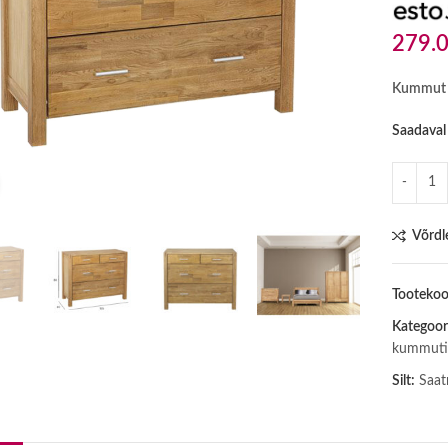
279.
Kummut 
Saadaval j
Click to enlarge
Võrdl
Tooteko
Kategoor
kummuti
Silt:
Saat