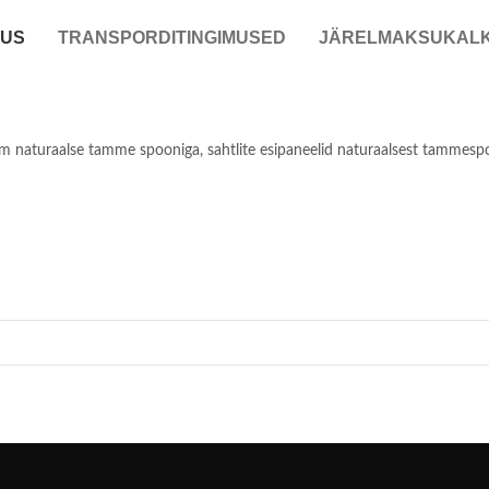
DUS
TRANSPORDITINGIMUSED
JÄRELMAKSUKAL
 naturaalse tamme spooniga, sahtlite esipaneelid naturaalsest tammespo