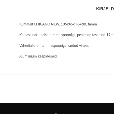
KIRJEL
Kummut CHICAGO NEW, 105x45xH84cm, tamm
Karkass naturaalse tamme spooniga, pealmine tasapind 19mm
Vaheriiulid on tammespooniga kaetud vineer.
Alumiinium käepidemed.